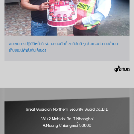
ชมเชยการปฏิบัติหน้าที่ รปภ.ทนนศักดิ์ ชาติสันติ จุดโรงแรมสมายล์ล้านนา
เก็บของมีค่าส่งคืนเจ้าของ
ดูทั้งหมด
Great Guardian Northern Security Guard Co.,LTD
361/2 Mahidol Rd. T.Nhonghoi
A.Muang Chiangmai่ 50000