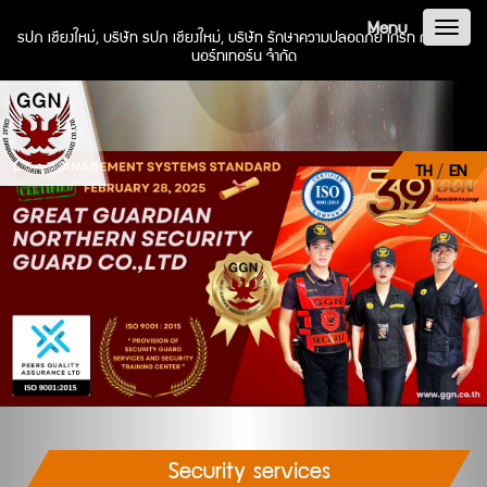
Menu
Toggl
รปภ เชียงใหม่, บริษัท รปภ เชียงใหม่, บริษัท รักษาความปลอดภัย เกรท การ์เดียน
นอร์ทเทอร์น จำกัด
naviga
TH
/
EN
Security services