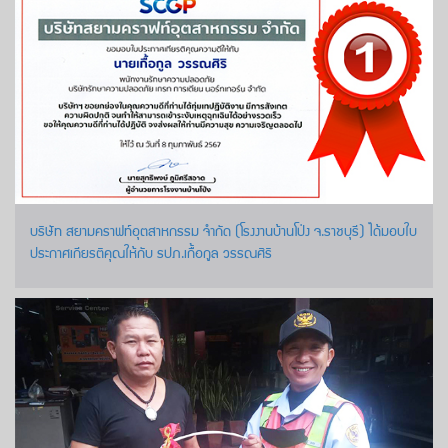
บริษัท สยามคราฟท์อุตสาหกรรม จำกัด (โรงงานบ้านโป่ง จ.ราชบุรี) ได้มอบใบ
ประกาศเกียรติคุณให้กับ รปภ.เกื้อกูล วรรณศิริ